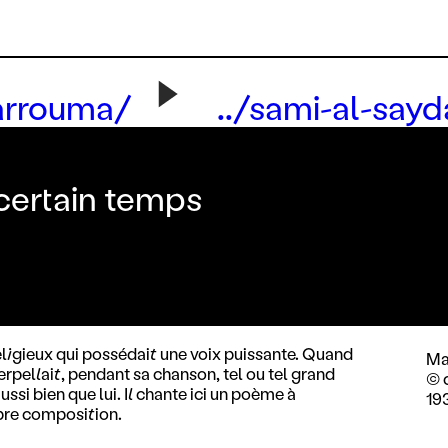
karrouma/
../sami-al-say
certain temps
igieux qui possédait une voix puissante. Quand
Ma
interpellait, pendant sa chanson, tel ou tel grand
© 
ussi bien que lui. Il chante ici un poème à
19
pre composition.