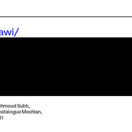
dawi/
hmoud Subh,
catalogue Mechian,
31