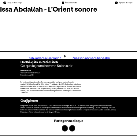
Naviguer dans l’expo
Écouter la radio
À propos de l’expo
Issa Abdallah - L’Orient sonore
../ali-awad-al-jarrash/
../nasser-ahmad-habashi/
Hadhâ qâla al-fatâ Sâleh
Ce que le jeune homme Saleh a dit
Issa Abdallah
Yémen, Vers 1950, 78 tours
Fondation AMAR
Le texte poétique de cette chanson a probablement pour auteur le poète
sapientiel Sâleh Sanad (fin XIXe siècle ?), originaire de Yâfi’. Cette région située au
nord-est d’Aden a été la source de nombreuses migrations en Asie du Sud et dans
le Golfe. Ce poète débutait toujours ses poèmes par ces mots : mâ qâla al-fatâ
Sâleh (Ce que le jeune homme Saleh a dit). Le poème est chanté par le Yafi’te Issa
Abdallah.
Gurjiphone
Gurjiphone est un label du Bahreïn qui s’est consacré à la musique du Golfe. Les artistes sont enregistrés dans les Western
Stores Studios au Bahreïn et les disques sont imprimés chez the National Gramophone Record Mfg. Co. Ltd. à Bombay. Active à
la fin des années 1940 et au début des années 1950, la société Gurjiphone se destine à l’exportation vers l’Arabie saoudite, Oman,
Bahreïn, le Yémen et d’autres pays du Moyen-Orient.
Partager ce disque